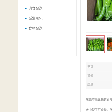
肉食配送
饭堂承包
食材配送
单位
包装
质量
东莞市惠企膳食管
大中型工厂食堂、学