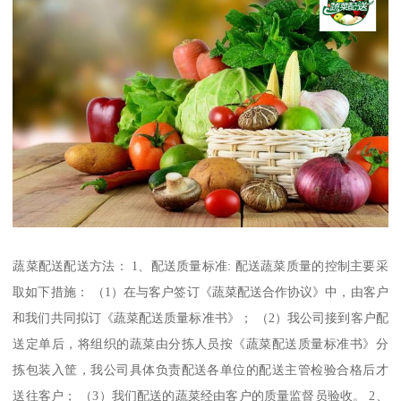
蔬菜配送配送方法： 1、配送质量标准: 配送蔬菜质量的控制主要采
取如下措施： （1）在与客户签订《蔬菜配送合作协议》中，由客户
和我们共同拟订《蔬菜配送质量标准书》； （2）我公司接到客户配
送定单后，将组织的蔬菜由分拣人员按《蔬菜配送质量标准书》分
拣包装入筐，我公司具体负责配送各单位的配送主管检验合格后才
送往客户； （3）我们配送的蔬菜经由客户的质量监督员验收。 2、