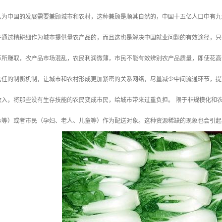
认为中国的发展需要兼顾城市和农村，这种兼顾是顺其自然的，中国十五亿人口中有九
件通过精耕细作为城市提供量农产品的，而且这也是解决中国就业问题的有效途径，只
节所赚取，农产品市场混乱，农民利润微薄，市民不能有效辨别农产品质量，即使花高
信任的制衡机制，让城市和农村形成更加紧密的关系网络，尽量减少中间流通环节，提
收入，将那些没有生存技能的农民变成市民，给城市带来过重负担。 限于非规模化和
体等）或者市民（孕妇、老人、儿童等）作为配送对象。这种资源稀缺的现象也会引起