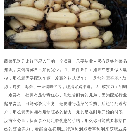
蔬菜配送是比较容易入门的一个项目，只要从业人员有足够的菜品
知识，关键看你自己如何定位。 1、硬件条件：如果立志要做大规
模，那么就需要配送车辆（冷藏的箱式货车），足够的蔬菜基地资
源，肉类、海鲜、干杂调味等等，理清采购渠道。 2、软实力：初期
一定要有一批拥有足够责任心、能吃苦耐劳的兄弟，因为配送行业
起早贪黑，可能你谈完业务，还要进行蔬菜的采购、后还得配送客
户，那么就需你拥有足够旺盛的精力，尤其是在刚刚开始的时候，
没有业务量，从而拿不到足够优惠的价格，那么你可能就要根据自
己的资金实力，看能否在初期进行薄利润或者零利润来获取业务