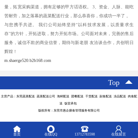
量，拓宽采购渠道，拥有足够的甲方话语权。 3、资金、人脉、能吃
苦耐劳，加之落幕的蔬菜配送行业，那么恭喜你，你成功一半了 。
与您携手共进。 我们公司始终坚持“以科技求发展，以质量求生
存”的方针，开拓进取，努力开拓市场。公司面对未来，完善的售后
服务，诚信不欺的商业信誉，期待与新老朋 友洽谈合作，共创明日
辉煌！
m.shaerge520.b2b168.com
Top
主营产品：东莞蔬菜配送 蔬菜配送公司 海鲜配送 团餐配送 干货配送 副食配送 冻品配送 肉食配
送 饭堂承包
版权所有：东莞市惠企膳食管理服务有限公司
首页
在线QQ
13712783598
在线留言