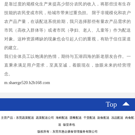
是靠过度的规模化生产来提高少部分农民的收入，将那些没有生存
技能的农民变成市民，给城市带来过重负担。 限于非规模化和农户
农产品产量，在该配送系统前期，我只选择那些有量农产品需求的
市民（高收入群体等）或者市民（孕妇、老人、儿童等）作为配送
对象。这种资源稀缺的现象也会引起人们的重视，有助于信任渠道
的建立。
我们全体员工以饱满的热情，期待与五湖四海的新老朋友合作。一
直秉承满足用户需求，至真至诚，着眼现在，放眼未来的经营理
念。
m.shaerge520.b2b168.com
Top
主营产品：东莞蔬菜配送 蔬菜配送公司 海鲜配送 团餐配送 干货配送 副食配送 冻品配送 肉食配
送 饭堂承包
版权所有：东莞市惠企膳食管理服务有限公司