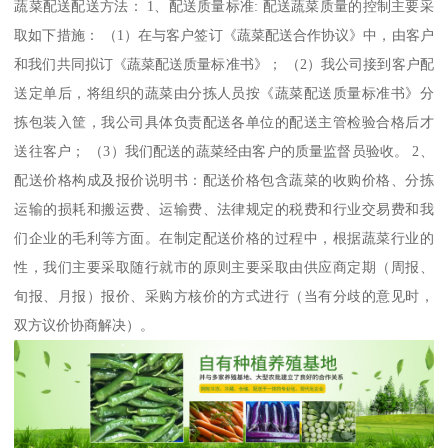
蔬菜配送配送方法： 1、配送质量标准: 配送蔬菜质量的控制主要采
取如下措施： （1）在与客户签订《蔬菜配送合作协议》中，由客户
和我们共同拟订《蔬菜配送质量标准书》； （2）我公司接到客户配
送定单后，将组织的蔬菜由分拣人员按《蔬菜配送质量标准书》分
拣包装入筐，我公司具体负责配送各单位的配送主管检验合格后才
送往客户； （3）我们配送的蔬菜经由客户的质量监督员验收。 2、
配送价格构成及报价说明书：配送价格包含蔬菜的收购价格、分拣
运输的损耗和搬运费、运输费、法律规定的税费和行业交易费和我
们企业的毛利等方面。在制定配送价格的过程中，根据蔬菜行业的
性，我们主要采取随行就市的原则主要采取由供应商定期（周报、
旬报、月报）报价、采购方核价的方式进行（当有分歧的意见时，
双方议价协商解决）。