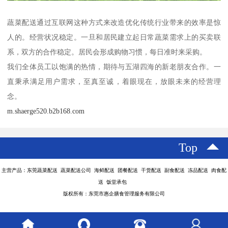
蔬菜配送通过互联网这种方式来改造优化传统行业带来的效率是惊
人的。经营状况稳定。一旦和居民建立起日常蔬菜需求上的买卖联
系，双方的合作稳定。居民会形成购物习惯，每日准时来采购。
我们全体员工以饱满的热情，期待与五湖四海的新老朋友合作。一
直秉承满足用户需求，至真至诚，着眼现在，放眼未来的经营理
念。
m.shaerge520.b2b168.com
Top
主营产品：东莞蔬菜配送 蔬菜配送公司 海鲜配送 团餐配送 干货配送 副食配送 冻品配送 肉食配
送 饭堂承包
版权所有：东莞市惠企膳食管理服务有限公司