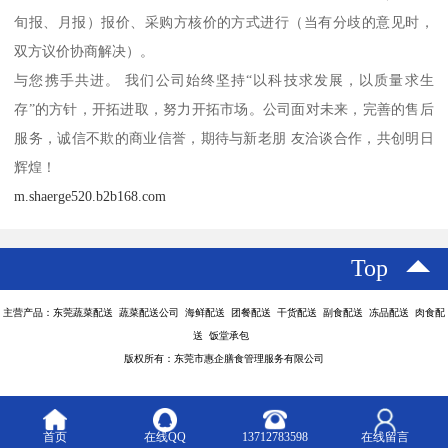
旬报、月报）报价、采购方核价的方式进行（当有分歧的意见时，
双方议价协商解决）。
与您携手共进。 我们公司始终坚持“以科技求发展，以质量求生
存”的方针，开拓进取，努力开拓市场。公司面对未来，完善的售后
服务，诚信不欺的商业信誉，期待与新老朋 友洽谈合作，共创明日
辉煌！
m.shaerge520.b2b168.com
Top
主营产品：东莞蔬菜配送 蔬菜配送公司 海鲜配送 团餐配送 干货配送 副食配送 冻品配送 肉食配
送 饭堂承包
版权所有：东莞市惠企膳食管理服务有限公司
首页
在线QQ
13712783598
在线留言