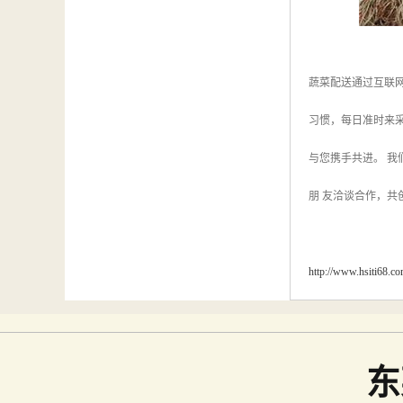
蔬菜配送通过互联
习惯，每日准时来
与您携手共进。 
朋 友洽谈合作，共
http://www.hsiti68.c
东