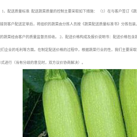
 1、配送质量标准: 配送蔬菜质量的控制主要采取如下措施： （1）在与客户签订
公司接到客户配送定单后，将组织的蔬菜由分拣人员按《蔬菜配送质量标准书》分拣包
送的蔬菜经由客户的质量监督员验收。 2、配送价格构成及报价说明书：配送价格包
我们企业的毛利等方面。在制定配送价格的过程中，根据蔬菜行业的性，我们主要采取
方式进行（当有分歧的意见时，双方议价协商解决）。