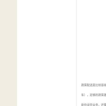
蔬菜配送是比较容
车），足够的蔬菜
能你谈完业务，还