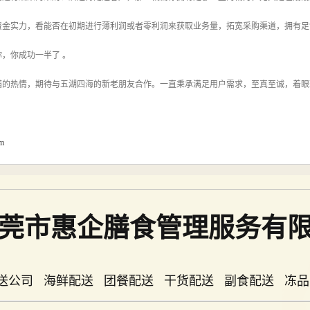
资金实力，看能否在初期进行薄利润或者零利润来获取业务量，拓宽采购渠道，拥有足
，你成功一半了 。
满的热情，期待与五湖四海的新老朋友合作。一直秉承满足用户需求，至真至诚，着眼
om
莞市惠企膳食管理服务有
送公司 海鲜配送 团餐配送 干货配送 副食配送 冻