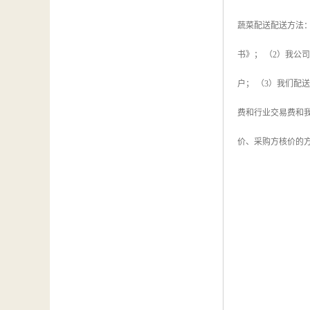
蔬菜配送配送方法：
书》； （2）我
户； （3）我们配
费和行业交易费和
价、采购方核价的