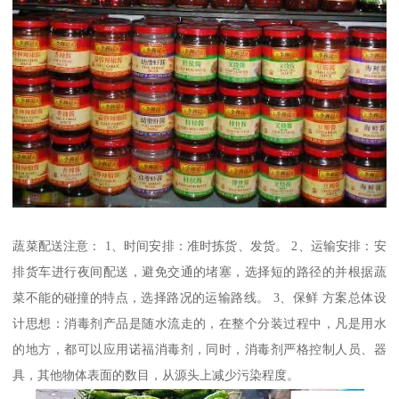
蔬菜配送注意： 1、时间安排：准时拣货、发货。 2、运输安排：安
排货车进行夜间配送，避免交通的堵塞，选择短的路径的并根据蔬
菜不能的碰撞的特点，选择路况的运输路线。 3、保鲜 方案总体设
计思想：消毒剂产品是随水流走的，在整个分装过程中，凡是用水
的地方，都可以应用诺福消毒剂，同时，消毒剂严格控制人员、器
具，其他物体表面的数目，从源头上减少污染程度。