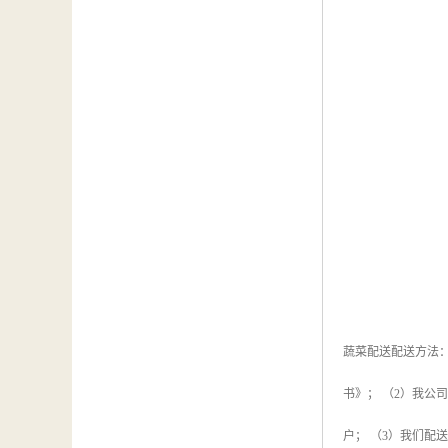
蔬菜配送配送方法：
书》； （2）我
户； （3）我们配