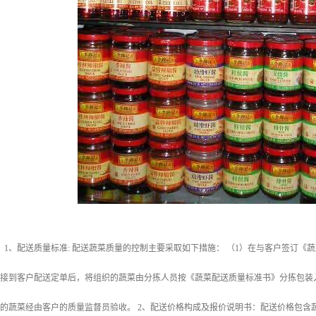
 1、配送质量标准: 配送蔬菜质量的控制主要采取如下措施： （1）在与客户签订
公司接到客户配送定单后，将组织的蔬菜由分拣人员按《蔬菜配送质量标准书》分拣包
送的蔬菜经由客户的质量监督员验收。 2、配送价格构成及报价说明书：配送价格包