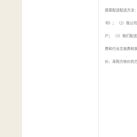
蔬菜配送配送方法：
书》； （2）我
户； （3）我们配
费和行业交易费和
价、采购方核价的