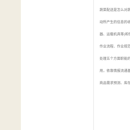
蔬菜配送是怎么对
动所产生的信息的收
器、运载机具等)和
作业流程、作业规范
处理五个方面职能的
用，依靠情报流通基
商品需求预测、库