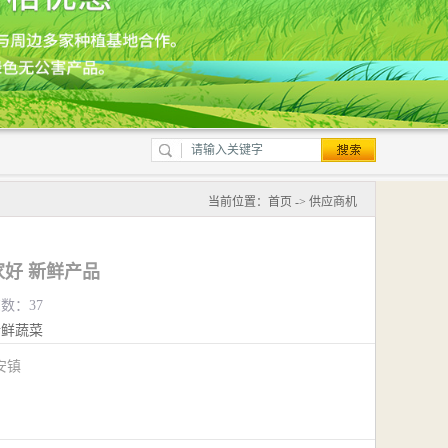
当前位置：
首页
->
供应商机
好 新鲜产品
览数：37
新鲜蔬菜
安镇