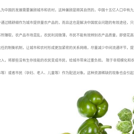
认为中国的发展需要兼顾城市和农村，这种兼顾是顺其自然的，中国十五亿人口中有九
件通过精耕细作为城市提供量农产品的，而且这也是解决中国就业问题的有效途径，只
节所赚取，农产品市场混乱，农民利润微薄，市民不能有效辨别农产品质量，即使花高
信任的制衡机制，让城市和农村形成更加紧密的关系网络，尽量减少中间流通环节，提
收入，将那些没有生存技能的农民变成市民，给城市带来过重负担。 限于非规模化和
体等）或者市民（孕妇、老人、儿童等）作为配送对象。这种资源稀缺的现象也会引起