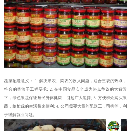
蔬菜配送意义： 1. 解决果农、菜农的收入问题，迎合三农的热点，
符合的菜篮子工程要求; 2. 在中国食品安全成为热点争议的大背景
下，绿色果蔬保证居民身体健康，引起广大追捧; 3. 方便群众购买果
蔬，给忙碌的生活带来便利; 4. 公司需要大量的配送工，司机等，利
于缓解就业问题。