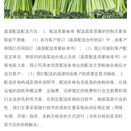
蔬菜配送配送方法： 1、配送质量标准: 配送蔬菜质量的控制主要采
取如下措施： （1）在与客户签订《蔬菜配送合作协议》中，由客户
和我们共同拟订《蔬菜配送质量标准书》； （2）我公司接到客户配
送定单后，将组织的蔬菜由分拣人员按《蔬菜配送质量标准书》分
拣包装入筐，我公司具体负责配送各单位的配送主管检验合格后才
送往客户； （3）我们配送的蔬菜经由客户的质量监督员验收。 2、
配送价格构成及报价说明书：配送价格包含蔬菜的收购价格、分拣
运输的损耗和搬运费、运输费、法律规定的税费和行业交易费和我
们企业的毛利等方面。在制定配送价格的过程中，根据蔬菜行业的
性，我们主要采取随行就市的原则主要采取由供应商定期（周报、
旬报、月报）报价、采购方核价的方式进行（当有分歧的意见时，
双方议价协商解决）。