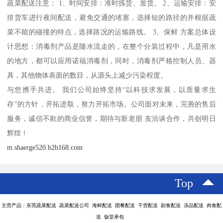
蔬菜配送注意： 1、时间安排：准时拣货、发货。 2、运输安排：安
排货车进行夜间配送，避免交通的堵塞，选择短的路径的并根据蔬
菜不能的碰撞的特点，选择路况的运输路线。 3、保鲜 方案总体设
计思想：消毒剂产品是随水流走的，在整个分装过程中，凡是用水
的地方，都可以应用诺福消毒剂，同时，消毒剂严格控制人员、器
具，其他物体表面的数目，从源头上减少污染程度。
与您携手共进。 我们公司始终坚持“以科技求发展，以质量求生
存”的方针，开拓进取，努力开拓市场。公司面对未来，完善的售后
服务，诚信不欺的商业信誉，期待与新老朋 友洽谈合作，共创明日
辉煌！
m.shaerge520.b2b168.com
Top
主营产品：东莞蔬菜配送 蔬菜配送公司 海鲜配送 团餐配送 干货配送 副食配送 冻品配送 肉食配
送 饭堂承包