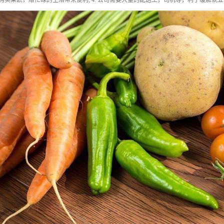
群众购买果蔬，给忙碌的生活带来便利; 4. 公司需要大量的配送工，司机等，利于缓解就