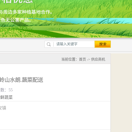
当前位置：
首页
->
供应商机
大岭山水朗.蔬菜配送
览数：55
新鲜蔬菜
安镇