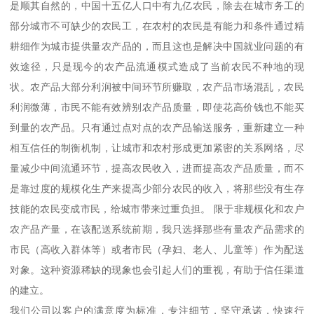
是顺其自然的，中国十五亿人口中有九亿农民，除去在城市务工的
部分城市不可缺少的农民工，在农村的农民是有能力和条件通过精
耕细作为城市提供量农产品的，而且这也是解决中国就业问题的有
效途径，只是现今的农产品流通模式造成了当前农民不种地的现
状。农产品大部分利润被中间环节所赚取，农产品市场混乱，农民
利润微薄，市民不能有效辨别农产品质量，即使花高价钱也不能买
到量的农产品。只有通过点对点的农产品输送服务，重新建立一种
相互信任的制衡机制，让城市和农村形成更加紧密的关系网络，尽
量减少中间流通环节，提高农民收入，进而提高农产品质量，而不
是靠过度的规模化生产来提高少部分农民的收入，将那些没有生存
技能的农民变成市民，给城市带来过重负担。 限于非规模化和农户
农产品产量，在该配送系统前期，我只选择那些有量农产品需求的
市民（高收入群体等）或者市民（孕妇、老人、儿童等）作为配送
对象。这种资源稀缺的现象也会引起人们的重视，有助于信任渠道
的建立。
我们公司以客户的满意度为标准，专注细节，坚守承诺，快速行