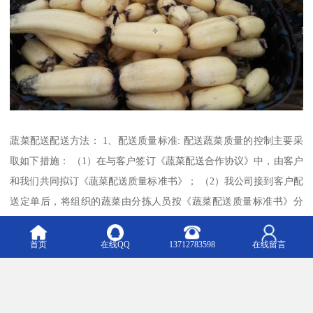
蔬菜配送配送方法： 1、配送质量标准: 配送蔬菜质量的控制主要采
取如下措施： （1）在与客户签订《蔬菜配送合作协议》中，由客户
和我们共同拟订《蔬菜配送质量标准书》； （2）我公司接到客户配
送定单后，将组织的蔬菜由分拣人员按《蔬菜配送质量标准书》分
拣包装入筐，我公司具体负责配送各单位的配送主管检验合格后才
送往客户； （3）我们配送的蔬菜经由客户的质量监督员验收。 2、
首页
在线QQ
13712783598
在线留言
配送价格构成及报价说明书：配送价格包含蔬菜的收购价格、分拣
运输的损耗和搬运费、运输费、法律规定的税费和行业交易费和我
们企业的毛利等方面。在制定配送价格的过程中，根据蔬菜行业的