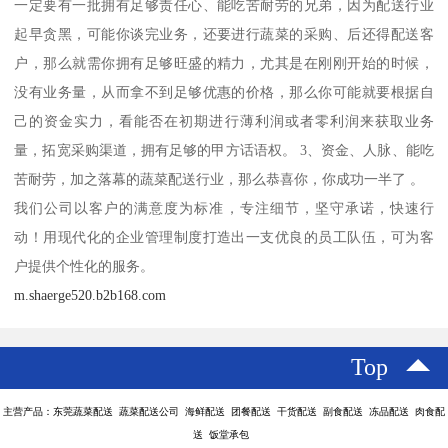
一定要有一批拥有足够责任心、能吃苦耐劳的兄弟，因为配送行业
起早贪黑，可能你谈完业务，还要进行蔬菜的采购、后还得配送客
户，那么就需你拥有足够旺盛的精力，尤其是在刚刚开始的时候，
没有业务量，从而拿不到足够优惠的价格，那么你可能就要根据自
己的资金实力，看能否在初期进行薄利润或者零利润来获取业务
量，拓宽采购渠道，拥有足够的甲方话语权。 3、资金、人脉、能吃
苦耐劳，加之落幕的蔬菜配送行业，那么恭喜你，你成功一半了 。
我们公司以客户的满意度为标准，专注细节，坚守承诺，快速行
动！用现代化的企业管理制度打造出一支优良的员工队伍，可为客
户提供个性化的服务。
m.shaerge520.b2b168.com
Top
主营产品：东莞蔬菜配送 蔬菜配送公司 海鲜配送 团餐配送 干货配送 副食配送 冻品配送 肉食配
送 饭堂承包