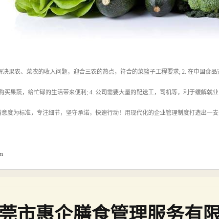
. 解决果农、菜农的收入问题，迎合三农的热点，符合的菜篮子工程要求; 2. 在中
群众购买果蔬，给忙碌的生活带来便利; 4. 公司需要大量的配送工，司机等，利于缓解就
满意度为标准，专注细节，坚守承诺，快速行动！用现代化的企业管理制度打造出一支
om
莞市惠企膳食管理服务有