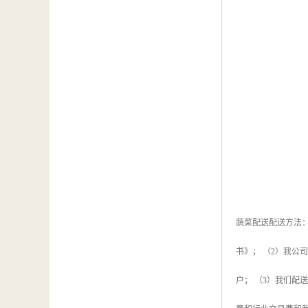
蔬菜配送配送方法：
书》； （2）我
户； （3）我们配