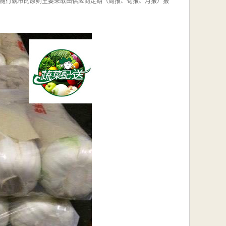
随行就市的原则主要采取由供应商定期（周报、旬报、月报）报