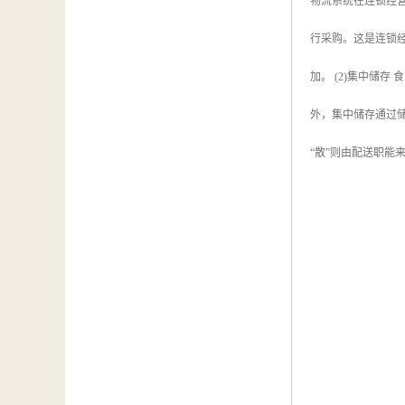
物流系统在连锁经营
行采购。这是连锁
加。 (2)集中储
外，集中储存通过储
“散”则由配送职