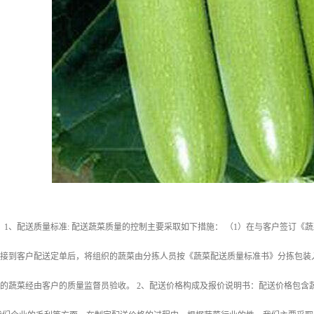
 1、配送质量标准: 配送蔬菜质量的控制主要采取如下措施： （1）在与客户签订
公司接到客户配送定单后，将组织的蔬菜由分拣人员按《蔬菜配送质量标准书》分拣包
送的蔬菜经由客户的质量监督员验收。 2、配送价格构成及报价说明书：配送价格包